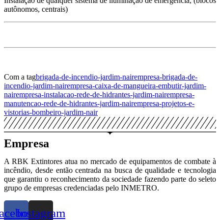
Instalação de qualquer sistema de iluminação de emergência, (blocos
autônomos, centrais)
Com a tag
brigada-de-incendio-jardim-nair
empresa-brigada-de-
incendio-jardim-nair
empresa-caixa-de-mangueira-embutir-jardim-
nair
empresa-instalacao-rede-de-hidrantes-jardim-nair
empresa-
manutencao-rede-de-hidrantes-jardim-nair
empresa-projetos-e-
vistorias-bombeiro-jardim-nair
Empresa
A RBK Extintores atua no mercado de equipamentos de combate à
incêndio, desde então centrada na busca de qualidade e tecnologia
que garantiu o reconhecimento da sociedade fazendo parte do seleto
grupo de empresas credenciadas pelo INMETRO.
acebook
Instagram