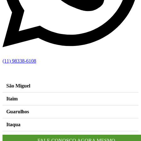
(11) 98338-6108
by hallak 11 99803 3929
–
images freepik
São Miguel
Itaim
Guarulhos
Itaqua
Itaquera
FALE CONOSCO AGORA MESMO