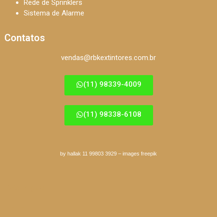
Rede de Sprinklers
Sistema de Alarme
Contatos
vendas@rbkextintores.com.br
(11) 98339-4009
(11) 98338-6108
by hallak 11 99803 3929
–
images freepik
São Miguel
Itaim