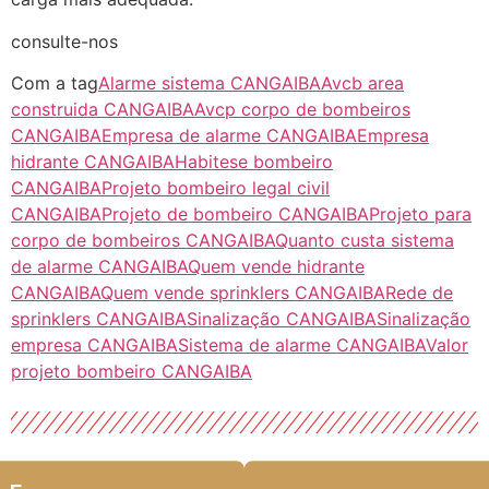
consulte-nos
Com a tag
Alarme sistema CANGAIBA
Avcb area
construida CANGAIBA
Avcp corpo de bombeiros
CANGAIBA
Empresa de alarme CANGAIBA
Empresa
hidrante CANGAIBA
Habitese bombeiro
CANGAIBA
Projeto bombeiro legal civil
CANGAIBA
Projeto de bombeiro CANGAIBA
Projeto para
corpo de bombeiros CANGAIBA
Quanto custa sistema
de alarme CANGAIBA
Quem vende hidrante
CANGAIBA
Quem vende sprinklers CANGAIBA
Rede de
sprinklers CANGAIBA
Sinalização CANGAIBA
Sinalização
empresa CANGAIBA
Sistema de alarme CANGAIBA
Valor
projeto bombeiro CANGAIBA