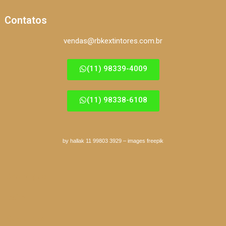
Contatos
vendas@rbkextintores.com.br
(11) 98339-4009
(11) 98338-6108
by hallak 11 99803 3929
–
images freepik
São Miguel
Itaim
Guarulhos