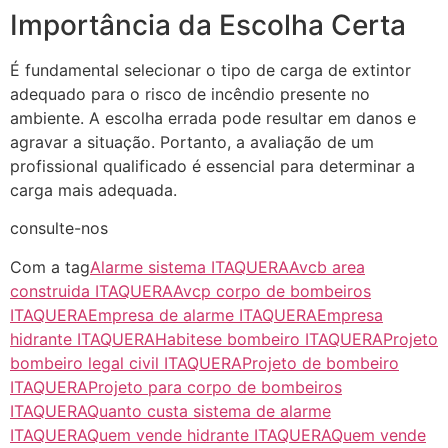
Importância da Escolha Certa
É fundamental selecionar o tipo de carga de extintor
adequado para o risco de incêndio presente no
ambiente. A escolha errada pode resultar em danos e
agravar a situação. Portanto, a avaliação de um
profissional qualificado é essencial para determinar a
carga mais adequada.
consulte-nos
Com a tag
Alarme sistema ITAQUERA
Avcb area
construida ITAQUERA
Avcp corpo de bombeiros
ITAQUERA
Empresa de alarme ITAQUERA
Empresa
hidrante ITAQUERA
Habitese bombeiro ITAQUERA
Projeto
bombeiro legal civil ITAQUERA
Projeto de bombeiro
ITAQUERA
Projeto para corpo de bombeiros
ITAQUERA
Quanto custa sistema de alarme
ITAQUERA
Quem vende hidrante ITAQUERA
Quem vende