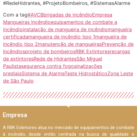
#RedeHidrantes, #ProjetoBombeiros, #SistemasAlarme
Com a tag
#AVCB
brigadas de incêndio
Empresa
Mangueiras Incêndio
equipamentos de combate a
incêndio
instalação de mangueira de incêndio
mangueira
certificada
mangueira de incêndio tipo 1
mangueira de
incêndio tipo 2
manutenção de mangueiras
Prevenção de
Incêndios
projeto de bombeiros
RBK Extintores
recargas
de extintores
Rede de Hidrantes
São Miguel
Paulista
segurança contra fogo
sinalizações
prediais
Sistema de Alarme
Teste Hidrostático
Zona Leste
de São Paulo
Empresa
A RBK Extintores atua no mercado de equipamentos de combate
à incêndio, desde então centrada na busca de qualidade e