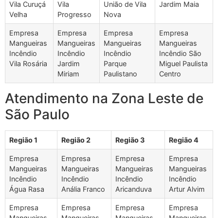
Vila Curuçá
Vila
União de Vila
Jardim Maia
Velha
Progresso
Nova
Empresa
Empresa
Empresa
Empresa
Mangueiras
Mangueiras
Mangueiras
Mangueiras
Incêndio
Incêndio
Incêndio
Incêndio São
Vila Rosária
Jardim
Parque
Miguel Paulista
Miriam
Paulistano
Centro
Atendimento na Zona Leste de
São Paulo
Região 1
Região 2
Região 3
Região 4
Empresa
Empresa
Empresa
Empresa
Mangueiras
Mangueiras
Mangueiras
Mangueiras
Incêndio
Incêndio
Incêndio
Incêndio
Água Rasa
Anália Franco
Aricanduva
Artur Alvim
Empresa
Empresa
Empresa
Empresa
Mangueiras
Mangueiras
Mangueiras
Mangueiras