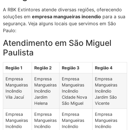
A RBK Extintores atende diversas regiões, oferecendo
soluções em
empresa mangueiras incendio
para a sua
segurança. Veja alguns locais que servimos em São
Paulo:
Atendimento em São Miguel
Paulista
Região 1
Região 2
Região 3
Região 4
Empresa
Empresa
Empresa
Empresa
Mangueiras
Mangueiras
Mangueiras
Mangueiras
Incêndio
Incêndio
Incêndio
Incêndio
Vila Jacuí
Jardim
Cidade Nova
Jardim São
Helena
São Miguel
Vicente
Empresa
Empresa
Empresa
Empresa
Mangueiras
Mangueiras
Mangueiras
Mangueiras
Incêndio
Incêndio
Incêndio
Incêndio