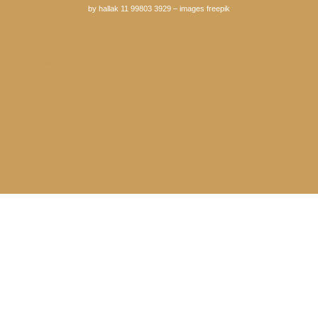
by hallak 11 99803 3929
–
images freepik
São Miguel
Itaim
Guarulhos
Itaqua
Itaquera