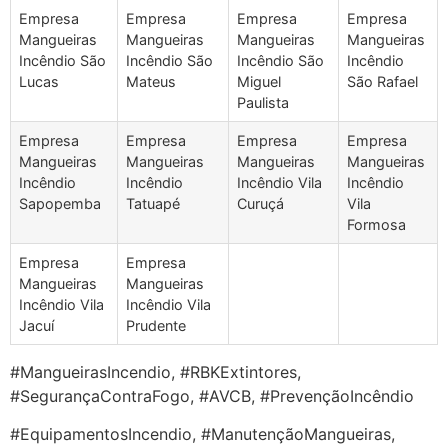
Empresa
Empresa
Empresa
Empresa
Mangueiras
Mangueiras
Mangueiras
Mangueiras
Incêndio São
Incêndio São
Incêndio São
Incêndio
Lucas
Mateus
Miguel
São Rafael
Paulista
Empresa
Empresa
Empresa
Empresa
Mangueiras
Mangueiras
Mangueiras
Mangueiras
Incêndio
Incêndio
Incêndio Vila
Incêndio
Sapopemba
Tatuapé
Curuçá
Vila
Formosa
Empresa
Empresa
Mangueiras
Mangueiras
Incêndio Vila
Incêndio Vila
Jacuí
Prudente
#MangueirasIncendio, #RBKExtintores,
#SegurançaContraFogo, #AVCB, #PrevençãoIncêndio
#EquipamentosIncendio, #ManutençãoMangueiras,