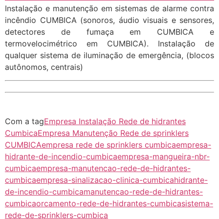
Instalação e manutenção em sistemas de alarme contra
incêndio CUMBICA (sonoros, áudio visuais e sensores,
detectores de fumaça em CUMBICA e
termovelocimétrico em CUMBICA). Instalação de
qualquer sistema de iluminação de emergência, (blocos
autônomos, centrais)
Com a tag
Empresa Instalação Rede de hidrantes
Cumbica
Empresa Manutenção Rede de sprinklers
CUMBICA
empresa rede de sprinklers cumbica
empresa-
hidrante-de-incendio-cumbica
empresa-mangueira-nbr-
cumbica
empresa-manutencao-rede-de-hidrantes-
cumbica
empresa-sinalizacao-clinica-cumbica
hidrante-
de-incendio-cumbica
manutencao-rede-de-hidrantes-
cumbica
orcamento-rede-de-hidrantes-cumbica
sistema-
rede-de-sprinklers-cumbica