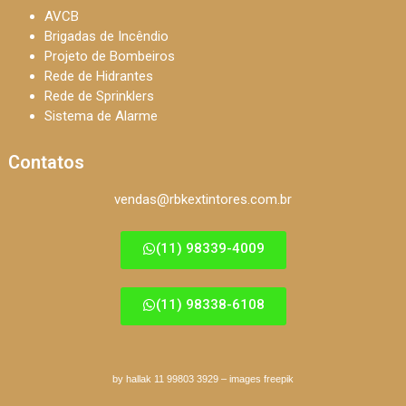
AVCB
Brigadas de Incêndio
Projeto de Bombeiros
Rede de Hidrantes
Rede de Sprinklers
Sistema de Alarme
Contatos
vendas@rbkextintores.com.br
(11) 98339-4009
(11) 98338-6108
by hallak 11 99803 3929
–
images freepik