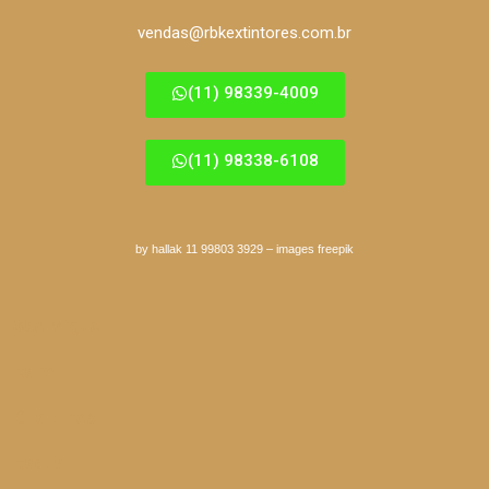
vendas@rbkextintores.com.br
(11) 98339-4009
(11) 98338-6108
by hallak 11 99803 3929
–
images freepik
São Miguel
Itaim
Guarulhos
Itaqua