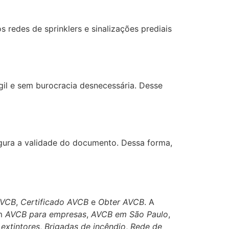
redes de sprinklers e sinalizações prediais
gil e sem burocracia desnecessária. Desse
egura a validade do documento. Dessa forma,
AVCB
,
Certificado AVCB
e
Obter AVCB
. A
am
AVCB para empresas
,
AVCB em São Paulo
,
extintores
,
Brigadas de incêndio
,
Rede de