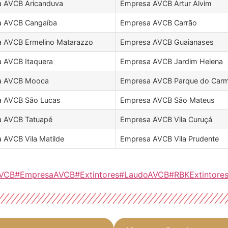
 AVCB Aricanduva
Empresa AVCB Artur Alvim
 AVCB Cangaíba
Empresa AVCB Carrão
 AVCB Ermelino Matarazzo
Empresa AVCB Guaianases
 AVCB Itaquera
Empresa AVCB Jardim Helena
a AVCB Mooca
Empresa AVCB Parque do Car
 AVCB São Lucas
Empresa AVCB São Mateus
 AVCB Tatuapé
Empresa AVCB Vila Curuçá
 AVCB Vila Matilde
Empresa AVCB Vila Prudente
AVCB
#EmpresaAVCB
#Extintores
#LaudoAVCB
#RBKExtintore