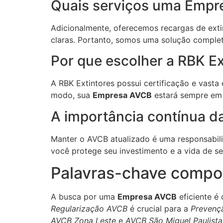
Quais serviços uma Empr
Adicionalmente, oferecemos recargas de extin
claras. Portanto, somos uma solução complet
Por que escolher a RBK E
A RBK Extintores possui certificação e vast
modo, sua
Empresa AVCB
estará sempre em 
A importância contínua da
Manter o AVCB atualizado é uma responsabili
você protege seu investimento e a vida de s
Palavras-chave compos
A busca por uma
Empresa AVCB
eficiente é
Regularização AVCB
é crucial para a
Prevenç
AVCB Zona Leste
e
AVCB São Miguel Paulista