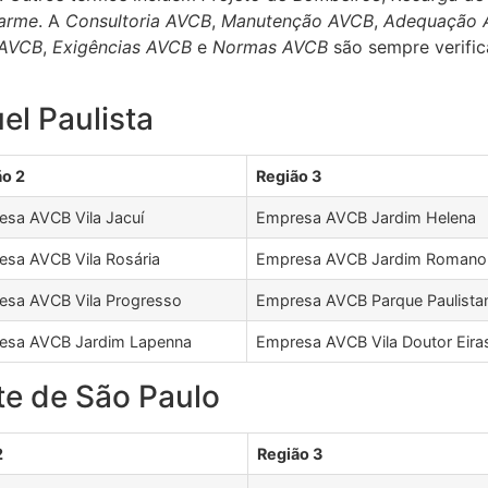
larme
. A
Consultoria AVCB
,
Manutenção AVCB
,
Adequação 
 AVCB
,
Exigências AVCB
e
Normas AVCB
são sempre verifi
l Paulista
ão 2
Região 3
sa AVCB Vila Jacuí
Empresa AVCB Jardim Helena
sa AVCB Vila Rosária
Empresa AVCB Jardim Romano
esa AVCB Vila Progresso
Empresa AVCB Parque Paulista
esa AVCB Jardim Lapenna
Empresa AVCB Vila Doutor Eira
te de São Paulo
2
Região 3