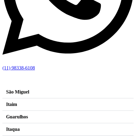
(11) 98338-6108
by hallak 11 99803 3929
–
images freepik
São Miguel
Itaim
Guarulhos
Itaqua