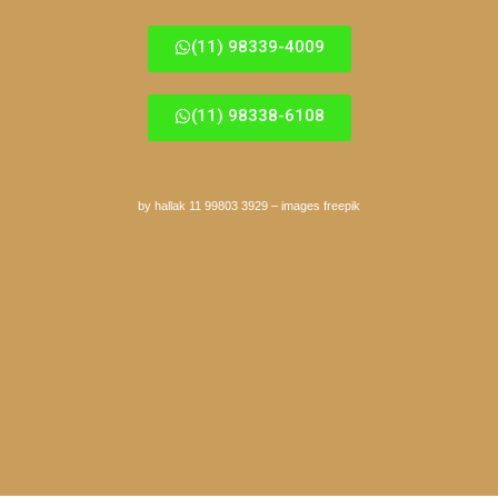
(11) 98339-4009
(11) 98338-6108
by hallak 11 99803 3929
–
images freepik
São Miguel
Itaim
Guarulhos
Itaqua
Itaquera