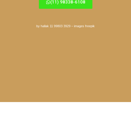
(11) 98338-6108
by hallak 11 99803 3929
–
images freepik
São Miguel
Itaim
Guarulhos
Itaqua
Itaquera