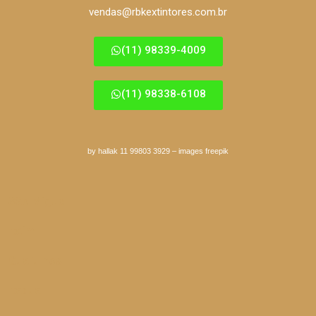
vendas@rbkextintores.com.br
(11) 98339-4009
(11) 98338-6108
by hallak 11 99803 3929
–
images freepik
São Miguel
Itaim
Guarulhos
Itaqua