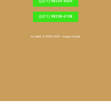
(11) 98339-4009
(11) 98338-6108
by hallak 11 99803 3929
–
images freepik
São Miguel
Itaim
Guarulhos
Itaqua
Itaquera