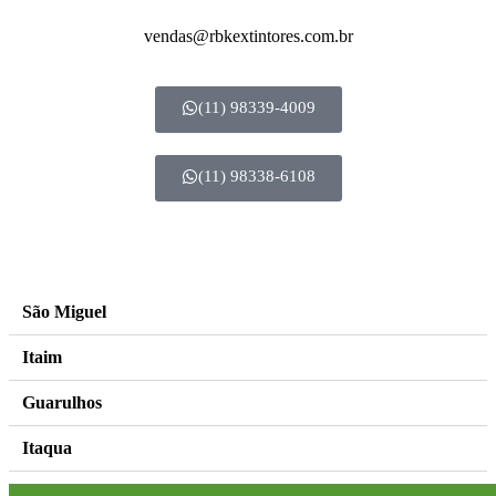
vendas@rbkextintores.com.br
(11) 98339-4009
(11) 98338-6108
by hallak 11 99803 3929
–
images freepik
São Miguel
Itaim
Guarulhos
Itaqua
Itaquera