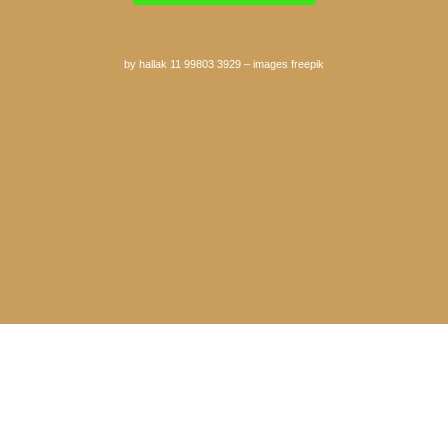
by hallak 11 99803 3929
–
images freepik
São Miguel
Itaim
Guarulhos
Itaqua
Itaquera