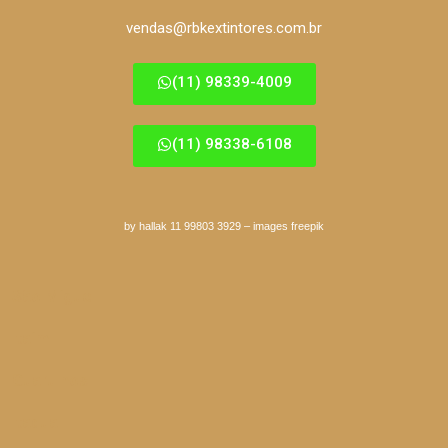
vendas@rbkextintores.com.br
(11) 98339-4009
(11) 98338-6108
by hallak 11 99803 3929
–
images freepik
São Miguel
Itaim
Guarulhos
Itaqua