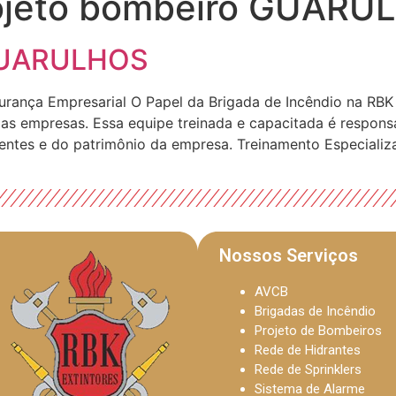
ojeto bombeiro GUARU
 GUARULHOS
urança Empresarial O Papel da Brigada de Incêndio na RBK 
s empresas. Essa equipe treinada e capacitada é responsá
ientes e do patrimônio da empresa. Treinamento Especializ
Nossos Serviços
AVCB
Brigadas de Incêndio
Projeto de Bombeiros
Rede de Hidrantes
Rede de Sprinklers
Sistema de Alarme