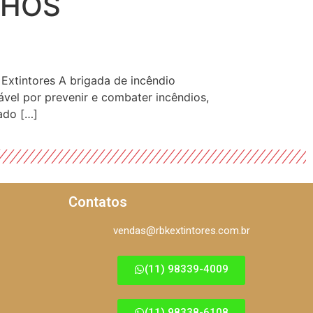
LHOS
Extintores A brigada de incêndio
vel por prevenir e combater incêndios,
ado […]
Contatos
vendas@rbkextintores.com.br
(11) 98339-4009
(11) 98338-6108