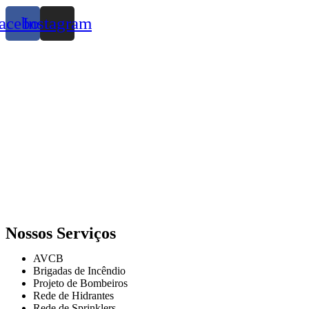
acebook
Instagram
Nossos Serviços
AVCB
Brigadas de Incêndio
Projeto de Bombeiros
Rede de Hidrantes
Rede de Sprinklers