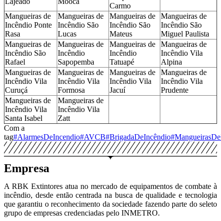
Lajeado
Mooca
Carmo
Mangueiras de
Mangueiras de
Mangueiras de
Mangueiras de
Incêndio Ponte
Incêndio São
Incêndio São
Incêndio São
Rasa
Lucas
Mateus
Miguel Paulista
Mangueiras de
Mangueiras de
Mangueiras de
Mangueiras de
Incêndio São
Incêndio
Incêndio
Incêndio Vila
Rafael
Sapopemba
Tatuapé
Alpina
Mangueiras de
Mangueiras de
Mangueiras de
Mangueiras de
Incêndio Vila
Incêndio Vila
Incêndio Vila
Incêndio Vila
Curuçá
Formosa
Jacuí
Prudente
Mangueiras de
Mangueiras de
Incêndio Vila
Incêndio Vila
Santa Isabel
Zatt
Com a
tag
#AlarmesDeIncendio
#AVCB
#BrigadaDeIncêndio
#MangueirasDe
Empresa
A RBK Extintores atua no mercado de equipamentos de combate à
incêndio, desde então centrada na busca de qualidade e tecnologia
que garantiu o reconhecimento da sociedade fazendo parte do seleto
grupo de empresas credenciadas pelo INMETRO.