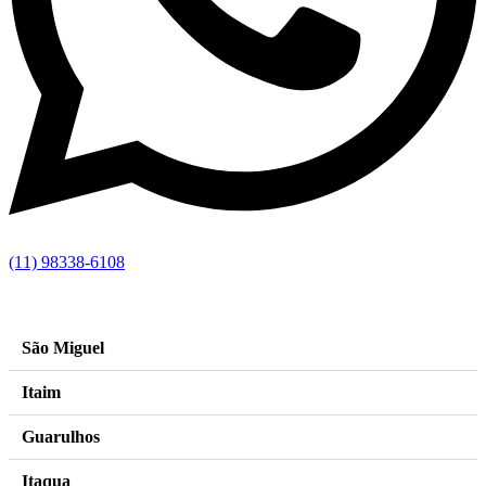
(11) 98338-6108
by hallak 11 99803 3929
–
images freepik
São Miguel
Itaim
Guarulhos
Itaqua